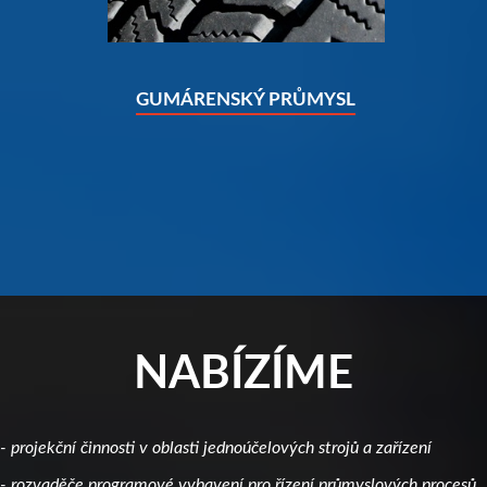
GUMÁRENSKÝ PRŮMYSL
NABÍZÍME
- projekční činnosti v oblasti jednoúčelových strojů a zařízení
- rozvaděče programové vybavení pro řízení průmyslových procesů