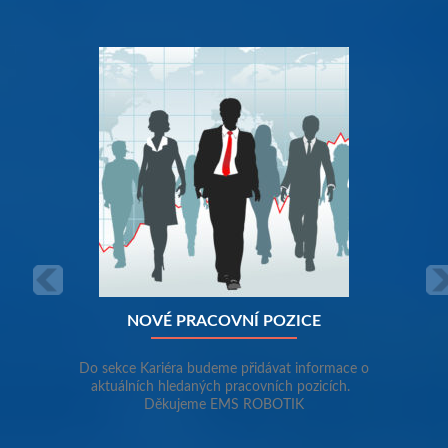
Předchozí
Nás
NOVÉ PRACOVNÍ POZICE
Do sekce Kariéra budeme přidávat informace o
aktuálních hledaných pracovních pozicích.
Děkujeme EMS ROBOTIK