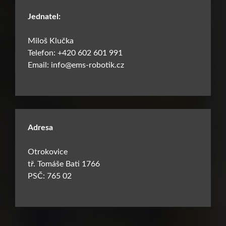
Jednatel:
Miloš Klučka
Telefon: +420 602 601 991
Email: info@ems-robotik.cz
Adresa
Otrokovice
tř. Tomáše Bati 1766
PSČ: 765 02